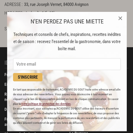
ADRESSE
33, rue Joseph Vernet, 84000 Avignon
HORAIRES
Le lundi : 14h-19h
×
Du mardi au samedi : 9h30-12h30, 14h-19h
N’EN PERDEZ PAS UNE MIETTE
SUR LE WEB
http://www.riederer.fr/
Facebook
Techniques et conseils de chefs, inspirations, recettes inédites
et de saison : recevez l’essentiel de la gastronomie, dans votre
boîte mail.
IDÉES RECETTES
À DÉCOUVRIR
Foie gras de canard confit
Beurre Bordier
S'INSCRIRE
Escalopes de foie gras poêlées
La Pâtisserie des Rêves
En tant que responsable de traitement, ACADEMIE DU GOUT traite votre adresse email afin
Ravioli de foie gras aux truffes
Boucherie Metzger et André
de vous adresser des newsletters. Vous pouvez vous désinscrire à tout moment en
noires
cliquant sur le lien de désinscription présent en bas de chaque communication. En savoir
Maison Viennet
plus la
notre politique de protection des données
.
En vous inscrivant, vous acceptez qu'ACADEMIE DU GOUT utilise des traceurs d’ouverture
Dinde farcie aux fruits secs
Poissonnerie Vianey
de courriel (“pixels”) afin d’adapter la fréquence de ses newsletters, de vous proposer des
contenus plus pertinents, de mesurer la performance de ses newsletters et des publicités
Fricassée de volaille de Bresse
qu’elles peuvent contenir et de gérer ses listes de diffusion.
Les Trois Dômes
aux morilles