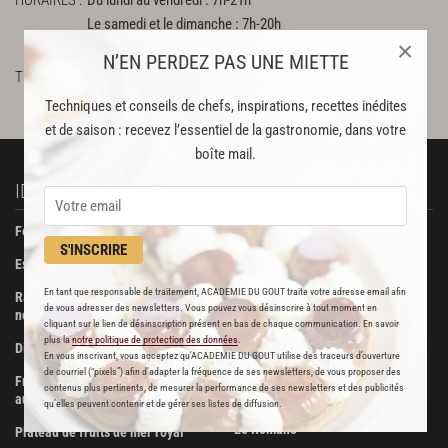
Le samedi et le dimanche : 7h-20h
×
Fermé le jeudi
N’EN PERDEZ PAS UNE MIETTE
TÉLÉPHONE
0141109436
Techniques et conseils de chefs, inspirations, recettes inédites
et de saison : recevez l’essentiel de la gastronomie, dans votre
boîte mail.
IDÉES RECETTES
À DÉCOUVRIR
Foie gras de canard confit
Beurre Bordier
S'INSCRIRE
Escalopes de foie gras poêlées
La Pâtisserie des Rêves
En tant que responsable de traitement, ACADEMIE DU GOUT traite votre adresse email afin
Ravioli de foie gras aux truffes
Boucherie Metzger et André
de vous adresser des newsletters. Vous pouvez vous désinscrire à tout moment en
noires
cliquant sur le lien de désinscription présent en bas de chaque communication. En savoir
Maison Viennet
plus la
notre politique de protection des données
.
Dinde farcie aux fruits secs
En vous inscrivant, vous acceptez qu'ACADEMIE DU GOUT utilise des traceurs d’ouverture
Poissonnerie Vianey
de courriel (“pixels”) afin d’adapter la fréquence de ses newsletters, de vous proposer des
Fricassée de volaille de Bresse
contenus plus pertinents, de mesurer la performance de ses newsletters et des publicités
Les Trois Dômes
aux morilles
qu’elles peuvent contenir et de gérer ses listes de diffusion.
Le Romano
Plateau de fruits de mer royal