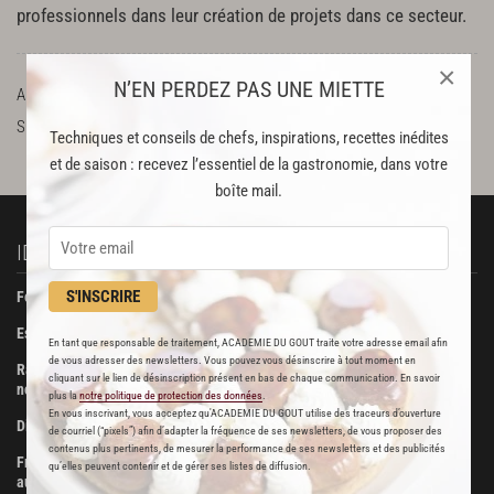
professionnels dans leur création de projets dans ce secteur.
×
N’EN PERDEZ PAS UNE MIETTE
ADRESSE
atelier m'alice le fromenteau, 44190 boussay
SUR LE WEB
Facebook
Techniques et conseils de chefs, inspirations, recettes inédites
et de saison : recevez l’essentiel de la gastronomie, dans votre
boîte mail.
IDÉES RECETTES
À DÉCOUVRIR
S'INSCRIRE
Foie gras de canard confit
Beurre Bordier
Escalopes de foie gras poêlées
La Pâtisserie des Rêves
En tant que responsable de traitement, ACADEMIE DU GOUT traite votre adresse email afin
de vous adresser des newsletters. Vous pouvez vous désinscrire à tout moment en
Ravioli de foie gras aux truffes
Boucherie Metzger et André
cliquant sur le lien de désinscription présent en bas de chaque communication. En savoir
noires
plus la
notre politique de protection des données
.
Maison Viennet
En vous inscrivant, vous acceptez qu'ACADEMIE DU GOUT utilise des traceurs d’ouverture
Dinde farcie aux fruits secs
de courriel (“pixels”) afin d’adapter la fréquence de ses newsletters, de vous proposer des
Poissonnerie Vianey
contenus plus pertinents, de mesurer la performance de ses newsletters et des publicités
Fricassée de volaille de Bresse
qu’elles peuvent contenir et de gérer ses listes de diffusion.
Les Trois Dômes
aux morilles