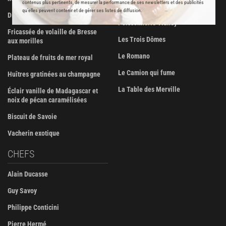
contenus plus pertinents, de mesurer la performance de ses newsletters et des publicités
Maison Viennet
qu’elles peuvent contenir et de gérer ses listes de diffusion.
Dinde farcie aux fruits secs
Poissonnerie Vianey
Fricassée de volaille de Bresse
Les Trois Dômes
aux morilles
Le Romano
Plateau de fruits de mer royal
Le Camion qui fume
Huîtres gratinées au champagne
La Table des Merville
Éclair vanille de Madagascar et
noix de pécan caramélisées
Biscuit de Savoie
Vacherin exotique
CHEFS
Alain Ducasse
Guy Savoy
Philippe Conticini
Pierre Hermé