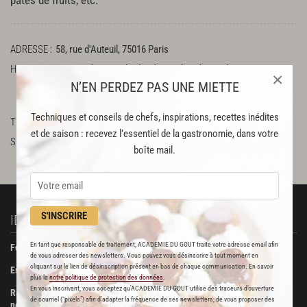
pâtes de fruits, etc.
ADRESSE
58, rue d'Auteuil, 75016 Paris
HORAIRES
Du mardi au vendredi : 8h30-13h, 15h30-19h45
×
N’EN PERDEZ PAS UNE MIETTE
Le samedi : 8h-19h45
Fermé le dimanche et le lundi
Techniques et conseils de chefs, inspirations, recettes inédites
TÉLÉPHONE
0145250710
et de saison : recevez l’essentiel de la gastronomie, dans votre
SUR LE WEB
http://www.lafromageriedauteuil.fr/
Facebook
boîte mail.
S'INSCRIRE
IDÉES RECETTES
À DÉCOUVRIR
En tant que responsable de traitement, ACADEMIE DU GOUT traite votre adresse email afin
Foie gras de canard confit
Beurre Bordier
de vous adresser des newsletters. Vous pouvez vous désinscrire à tout moment en
cliquant sur le lien de désinscription présent en bas de chaque communication. En savoir
Escalopes de foie gras poêlées
La Pâtisserie des Rêves
plus la
notre politique de protection des données
.
En vous inscrivant, vous acceptez qu'ACADEMIE DU GOUT utilise des traceurs d’ouverture
Ravioli de foie gras aux truffes
Boucherie Metzger et André
de courriel (“pixels”) afin d’adapter la fréquence de ses newsletters, de vous proposer des
noires