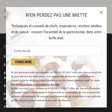
×
ADRESSE
2 avenue Princesse Alice, 98000 Principauté de Monaco
N’EN PERDEZ PAS UNE MIETTE
TÉLÉPHONE
00 377 93 25 82 66
Techniques et conseils de chefs, inspirations, recettes inédites
et de saison : recevez l’essentiel de la gastronomie, dans votre
boîte mail.
IDÉES RECETTES
À DÉCOUVRIR
Foie gras de canard confit
Beurre Bordier
S'INSCRIRE
Escalopes de foie gras poêlées
La Pâtisserie des Rêves
En tant que responsable de traitement, ACADEMIE DU GOUT traite votre adresse email afin
Ravioli de foie gras aux truffes
Boucherie Metzger et André
de vous adresser des newsletters. Vous pouvez vous désinscrire à tout moment en
noires
cliquant sur le lien de désinscription présent en bas de chaque communication. En savoir
Maison Viennet
plus la
notre politique de protection des données
.
Dinde farcie aux fruits secs
En vous inscrivant, vous acceptez qu'ACADEMIE DU GOUT utilise des traceurs d’ouverture
Poissonnerie Vianey
de courriel (“pixels”) afin d’adapter la fréquence de ses newsletters, de vous proposer des
Fricassée de volaille de Bresse
contenus plus pertinents, de mesurer la performance de ses newsletters et des publicités
Les Trois Dômes
aux morilles
qu’elles peuvent contenir et de gérer ses listes de diffusion.
Le Romano
Plateau de fruits de mer royal