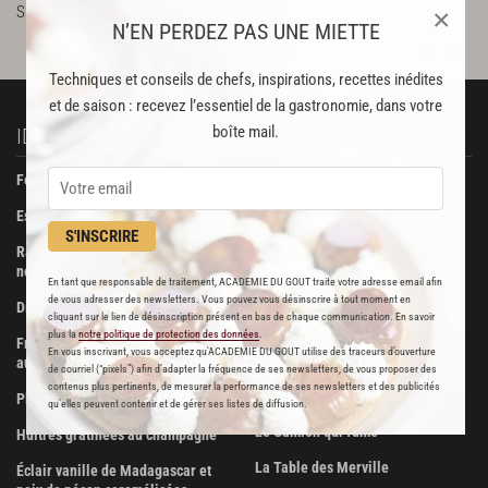
SUR LE WEB
http://www.lejulesverne-paris.com
×
N’EN PERDEZ PAS UNE MIETTE
Techniques et conseils de chefs, inspirations, recettes inédites
et de saison : recevez l’essentiel de la gastronomie, dans votre
boîte mail.
IDÉES RECETTES
À DÉCOUVRIR
Foie gras de canard confit
Beurre Bordier
Escalopes de foie gras poêlées
La Pâtisserie des Rêves
S'INSCRIRE
Ravioli de foie gras aux truffes
Boucherie Metzger et André
noires
En tant que responsable de traitement, ACADEMIE DU GOUT traite votre adresse email afin
Maison Viennet
de vous adresser des newsletters. Vous pouvez vous désinscrire à tout moment en
Dinde farcie aux fruits secs
cliquant sur le lien de désinscription présent en bas de chaque communication. En savoir
Poissonnerie Vianey
plus la
notre politique de protection des données
.
Fricassée de volaille de Bresse
En vous inscrivant, vous acceptez qu'ACADEMIE DU GOUT utilise des traceurs d’ouverture
Les Trois Dômes
aux morilles
de courriel (“pixels”) afin d’adapter la fréquence de ses newsletters, de vous proposer des
contenus plus pertinents, de mesurer la performance de ses newsletters et des publicités
Le Romano
Plateau de fruits de mer royal
qu’elles peuvent contenir et de gérer ses listes de diffusion.
Le Camion qui fume
Huîtres gratinées au champagne
La Table des Merville
Éclair vanille de Madagascar et