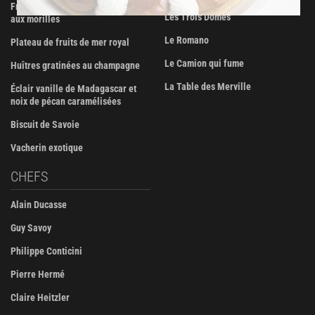
Fricassée de volaille de Bresse
Les Trois Dômes
aux morilles
Le Romano
Plateau de fruits de mer royal
Le Camion qui fume
Huîtres gratinées au champagne
La Table des Merville
Éclair vanille de Madagascar et
noix de pécan caramélisées
Biscuit de Savoie
Vacherin exotique
CHEFS
Alain Ducasse
Guy Savoy
Philippe Conticini
Pierre Hermé
Claire Heitzler