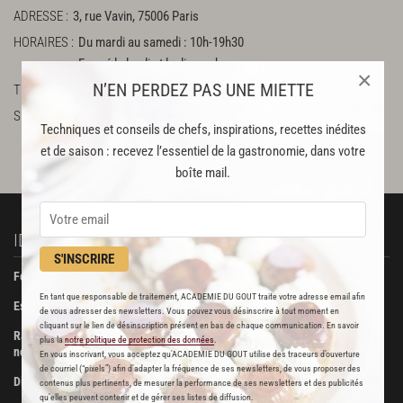
ADRESSE
3, rue Vavin, 75006 Paris
HORAIRES
Du mardi au samedi : 10h-19h30
Fermé le lundi et le dimanche
×
N’EN PERDEZ PAS UNE MIETTE
TÉLÉPHONE
0143540985
SUR LE WEB
http://jeanpaulhevin.com
Facebook
Techniques et conseils de chefs, inspirations, recettes inédites
Twitter
et de saison : recevez l’essentiel de la gastronomie, dans votre
boîte mail.
IDÉES RECETTES
À DÉCOUVRIR
S'INSCRIRE
Foie gras de canard confit
Beurre Bordier
En tant que responsable de traitement, ACADEMIE DU GOUT traite votre adresse email afin
Escalopes de foie gras poêlées
La Pâtisserie des Rêves
de vous adresser des newsletters. Vous pouvez vous désinscrire à tout moment en
cliquant sur le lien de désinscription présent en bas de chaque communication. En savoir
Ravioli de foie gras aux truffes
Boucherie Metzger et André
plus la
notre politique de protection des données
.
noires
En vous inscrivant, vous acceptez qu'ACADEMIE DU GOUT utilise des traceurs d’ouverture
Maison Viennet
de courriel (“pixels”) afin d’adapter la fréquence de ses newsletters, de vous proposer des
Dinde farcie aux fruits secs
contenus plus pertinents, de mesurer la performance de ses newsletters et des publicités
Poissonnerie Vianey
qu’elles peuvent contenir et de gérer ses listes de diffusion.