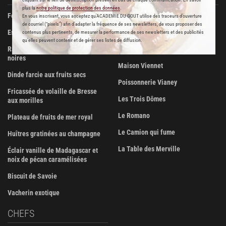
plus la
notre politique de protection des données
.
Foie gras de canard confit
Beurre Bordier
En vous inscrivant, vous acceptez qu'ACADEMIE DU GOUT utilise des traceurs d’ouverture
de courriel (“pixels”) afin d’adapter la fréquence de ses newsletters, de vous proposer des
Escalopes de foie gras poêlées
La Pâtisserie des Rêves
contenus plus pertinents, de mesurer la performance de ses newsletters et des publicités
qu’elles peuvent contenir et de gérer ses listes de diffusion.
Ravioli de foie gras aux truffes
Boucherie Metzger et André
noires
Maison Viennet
Dinde farcie aux fruits secs
Poissonnerie Vianey
Fricassée de volaille de Bresse
Les Trois Dômes
aux morilles
Le Romano
Plateau de fruits de mer royal
Le Camion qui fume
Huîtres gratinées au champagne
La Table des Merville
Éclair vanille de Madagascar et
noix de pécan caramélisées
Biscuit de Savoie
Vacherin exotique
CHEFS