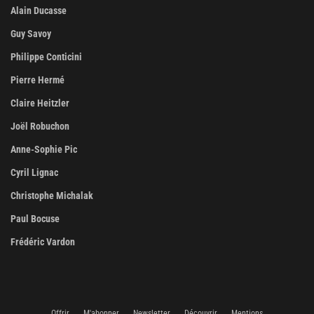
Alain Ducasse
Guy Savoy
Philippe Conticini
Pierre Hermé
Claire Heitzler
Joël Robuchon
Anne-Sophie Pic
Cyril Lignac
Christophe Michalak
Paul Bocuse
Frédéric Vardon
Offrir
M'abonner
Newsletter
Découvrir
Mentions