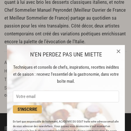
quant à lui avec brio les desserts classiques italiens, et notre
Chef Sommelier Manuel Peyrondet (Meilleur Ouvrier de France
et Meilleur Sommelier de France) partage au quotidien sa
passion pour les vins transalpins. Côté décor, deux artistes
contemporains ont créé des variations poétiques enrichissant
encore la palette de l’évocation de l’Italie.
×
N’EN PERDEZ PAS UNE MIETTE
ADRESSE
37, avenue Hoche, 75008 Paris
Techniques et conseils de chefs, inspirations, recettes inédites
HORAIRES
Du mardi au samedi : 12h-14h30, 19h-22h30
et de saison : recevez l’essentiel de la gastronomie, dans votre
TÉLÉPHONE
0142999880
boîte mail.
SUR LE WEB
http://www.leroyalmonceau.com/restaurants-bar-fr/il-
carpaccio-fr/?lang=fr
Facebook
Twitter
S'INSCRIRE
En tant que responsable de traitement, ACADEMIE DU GOUT traite votre adresse email afin
de vous adresser des newsletters. Vous pouvez vous désinscrire à tout moment en
IDÉES RECETTES
À DÉCOUVRIR
cliquant sur le lien de désinscription présent en bas de chaque communication. En savoir