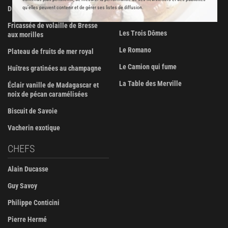
qu’elles peuvent contenir et de gérer ses listes de diffusion.
Dinde farcie aux fruits secs
Poissonnerie Vianey
Fricassée de volaille de Bresse
Les Trois Dômes
aux morilles
Le Romano
Plateau de fruits de mer royal
Le Camion qui fume
Huîtres gratinées au champagne
La Table des Merville
Éclair vanille de Madagascar et
noix de pécan caramélisées
Biscuit de Savoie
Vacherin exotique
CHEFS
Alain Ducasse
Guy Savoy
Philippe Conticini
Pierre Hermé