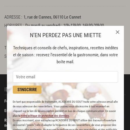
ADRESSE
1, rue de Cannes, 06110 Le Cannet
HORAIRES
Du mardi au vendredi : 10h-13h30, 16h30-20h30
×
Le samedi : 9-13h30, 16h30-20h30
N’EN PERDEZ PAS UNE MIETTE
Le dimanche : 9h-13h30
Techniques et conseils de chefs, inspirations, recettes inédites
TÉLÉPHONE
3347762111
et de saison : recevez l’essentiel de la gastronomie, dans votre
SUR LE WEB
http://www.mons-fromages.com/
Facebook
boîte mail.
IDÉES RECETTES
À DÉCOUVRIR
S'INSCRIRE
Foie gras de canard confit
Beurre Bordier
En tant que responsable de traitement, ACADEMIE DU GOUT traite votre adresse email afin
de vous adresser des newsletters. Vous pouvez vous désinscrire à tout moment en
Escalopes de foie gras poêlées
La Pâtisserie des Rêves
cliquant sur le lien de désinscription présent en bas de chaque communication. En savoir
plus la
notre politique de protection des données
.
Ravioli de foie gras aux truffes
Boucherie Metzger et André
En vous inscrivant, vous acceptez qu'ACADEMIE DU GOUT utilise des traceurs d’ouverture
noires
de courriel (“pixels”) afin d’adapter la fréquence de ses newsletters, de vous proposer des
Maison Viennet
contenus plus pertinents, de mesurer la performance de ses newsletters et des publicités