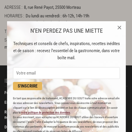
ADRESSE
8, rue René Payot, 25500 Morteau
HORAIRES
Du lundi au vendredi : 6h-12h, 14h-19h
Samedi : 6h-12h, 14h-17h
×
N’EN PERDEZ PAS UNE MIETTE
TÉLÉPHONE
0381672617
SUR LE WEB
http://www.jacoulotprimeurs.com/fr/jacoulot-primeur-
Techniques et conseils de chefs, inspirations, recettes inédites
morteau-doubs-franche-comte-site-officiel.php
Facebook
et de saison : recevez l’essentiel de la gastronomie, dans votre
boîte mail.
IDÉES RECETTES
À DÉCOUVRIR
S'INSCRIRE
Foie gras de canard confit
Beurre Bordier
En tant que responsable de traitement, ACADEMIE DU GOUT traite votre adresse email afin
Escalopes de foie gras poêlées
La Pâtisserie des Rêves
de vous adresser des newsletters. Vous pouvez vous désinscrire à tout moment en
cliquant sur le lien de désinscription présent en bas de chaque communication. En savoir
Ravioli de foie gras aux truffes
Boucherie Metzger et André
plus la
notre politique de protection des données
.
noires
En vous inscrivant, vous acceptez qu'ACADEMIE DU GOUT utilise des traceurs d’ouverture
Maison Viennet
de courriel (“pixels”) afin d’adapter la fréquence de ses newsletters, de vous proposer des
Dinde farcie aux fruits secs
contenus plus pertinents, de mesurer la performance de ses newsletters et des publicités
Poissonnerie Vianey
qu’elles peuvent contenir et de gérer ses listes de diffusion.