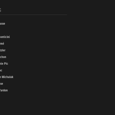
S
asse
onticini
rmé
tzler
uchon
ie Pic
ac
e Michalak
use
Vardon