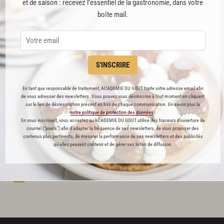
et de saison : recevez l’essentiel de la gastronomie, dans votre
tée au spéculoos, au chocolat ou à la cerise et de copeaux
boîte mail.
oches natures, aux raisins ou aux perles de sucres. Imaginé par Fr
is franchisé avec succès : Lille, Paris, Londres et Bruxelles sont 
S'INSCRIRE
En tant que responsable de traitement, ACADEMIE DU GOUT traite votre adresse email afin
de vous adresser des newsletters. Vous pouvez vous désinscrire à tout moment en cliquant
sur le lien de désinscription présent en bas de chaque communication. En savoir plus la
notre politique de protection des données
.
En vous inscrivant, vous acceptez qu'ACADEMIE DU GOUT utilise des traceurs d’ouverture de
courriel (“pixels”) afin d’adapter la fréquence de ses newsletters, de vous proposer des
contenus plus pertinents, de mesurer la performance de ses newsletters et des publicités
qu’elles peuvent contenir et de gérer ses listes de diffusion.
om/
Facebook