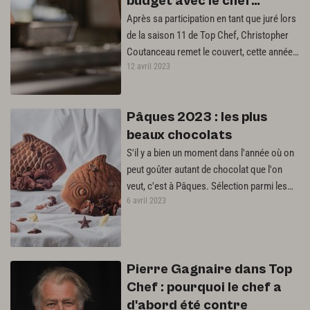
budget avec le chef
Christopher Coutanceau
Après sa participation en tant que juré lors
de la saison 11 de Top Chef, Christopher
Coutanceau remet le couvert, cette année,
12 avril 2023
pour la 13ème saison de…
Pâques 2023 : les plus
beaux chocolats
S'il y a bien un moment dans l'année où on
peut goûter autant de chocolat que l'on
veut, c'est à Pâques. Sélection parmi les
6 avril 2023
créations des chefs chocolatiers.
Pierre Gagnaire dans Top
Chef : pourquoi le chef a
d'abord été contre