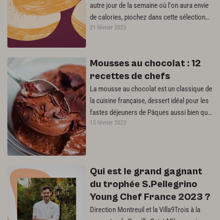
autre jour de la semaine où l'on aura envie
de calories, piochez dans cette sélection
21 février 2023
de recettes de beignets joufflus…
Mousses au chocolat : 12
recettes de chefs
La mousse au chocolat est un classique de
la cuisine française, dessert idéal pour les
fastes déjeuners de Pâques aussi bien que
15 février 2023
pour les goûters régressifs.…
Qui est le grand gagnant
du trophée S.Pellegrino
Young Chef France 2023 ?
Direction Montreuil et la Villa9Trois à la