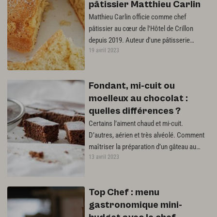
pâtissier Matthieu Carlin
Matthieu Carlin officie comme chef
pâtissier au cœur de l'Hôtel de Crillon
depuis 2019. Auteur d'une pâtisserie
19 avril 2023
élégante et peu sucrée, qui joue sur les…
Fondant, mi-cuit ou
moelleux au chocolat :
quelles différences ?
Certains l’aiment chaud et mi-cuit.
D’autres, aérien et très alvéolé. Comment
maîtriser la préparation d’un gâteau au
13 avril 2023
chocolat pour qu’il sorte du four…
Top Chef : menu
gastronomique mini-