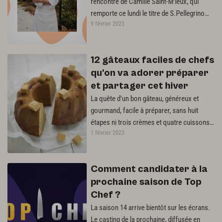
rencontre de Camille Saint-M'leux, qui
remporte ce lundi le titre de S.Pellegrino
9 février 2023
Young Chef France 2023 face…
12 gâteaux faciles de chefs
qu'on va adorer préparer
et partager cet hiver
La quête d'un bon gâteau, généreux et
gourmand, facile à préparer, sans huit
étapes ni trois crèmes et quatre cuissons
1 février 2023
différentes, qui régale famille…
Comment candidater à la
prochaine saison de Top
Chef ?
La saison 14 arrive bientôt sur les écrans.
Le casting de la prochaine, diffusée en