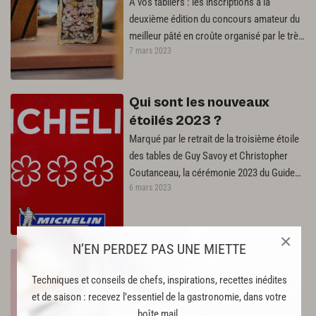
ouvertes
A vos tabliers : les inscriptions à la
deuxième édition du concours amateur du
meilleur pâté en croûte organisé par le très
7 mars 2023
sérieux @pate_croute_france…
Qui sont les nouveaux
étoilés 2023 ?
Marqué par le retrait de la troisième étoile
des tables de Guy Savoy et Christopher
Coutanceau, la cérémonie 2023 du Guide
6 mars 2023
Michelin, à Strasbourg, a récompensé…
×
N’EN PERDEZ PAS UNE MIETTE
10 recettes de chefs à
budget maitrisé
Techniques et conseils de chefs, inspirations, recettes inédites
Soyons transparents : cette sélection ne
et de saison : recevez l’essentiel de la gastronomie, dans votre
fera pas disparaître l'inflation, mais on y
boîte mail.