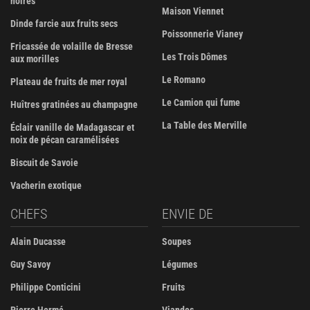
noires
Maison Viennet
Dinde farcie aux fruits secs
Poissonnerie Vianey
Fricassée de volaille de Bresse
Les Trois Dômes
aux morilles
Le Romano
Plateau de fruits de mer royal
Le Camion qui fume
Huîtres gratinées au champagne
La Table des Merville
Éclair vanille de Madagascar et
noix de pécan caramélisées
Biscuit de Savoie
Vacherin exotique
CHEFS
ENVIE DE
Alain Ducasse
Soupes
Guy Savoy
Légumes
Philippe Conticini
Fruits
Pierre Hermé
Viandes