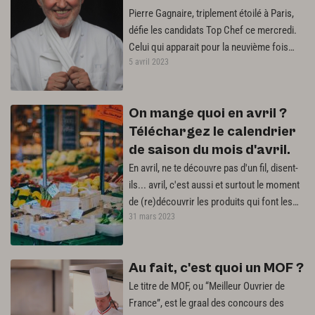
Pierre Gagnaire, triplement étoilé à Paris,
défie les candidats Top Chef ce mercredi.
Celui qui apparait pour la neuvième fois
5 avril 2023
dans le concours n'a pourtant…
On mange quoi en avril ?
Téléchargez le calendrier
de saison du mois d'avril.
En avril, ne te découvre pas d'un fil, disent-
ils... avril, c'est aussi et surtout le moment
de (re)découvrir les produits qui font les
31 mars 2023
beaux jours ! Rhubarbe,…
Au fait, c'est quoi un MOF ?
Le titre de MOF, ou “Meilleur Ouvrier de
France”, est le graal des concours des