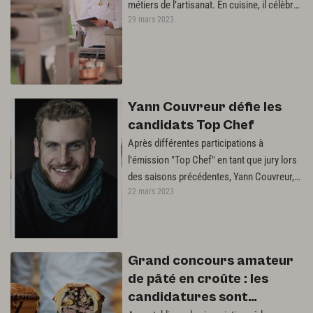
métiers de l’artisanat. En cuisine, il célèbre
29 mars 2023
l’excellence technique et…
Yann Couvreur défie les
candidats Top Chef
Après différentes participations à
l'émission "Top Chef" en tant que jury lors
des saisons précédentes, Yann Couvreur,
22 mars 2023
l'un des pâtissiers les plus en…
Grand concours amateur
de pâté en croûte : les
candidatures sont