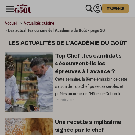
M'ABONNER
Accueil
Actualités cuisine
Les actualités cuisine de l'Académie du Goût - page 30
LES ACTUALITÉS DE L'ACADÉMIE DU GOÛT
Top Chef : les candidats
découvrent-ils les
épreuves à l’avance ?
Cette semaine, la 8ème émission de cette
saison de Top Chef pose casseroles et
poêles au cœur de l’Hôtel de Crillon à
19 avril 2023
Paris. Si on a hâte de découvrir…
Une recette simplissime
signée par le chef