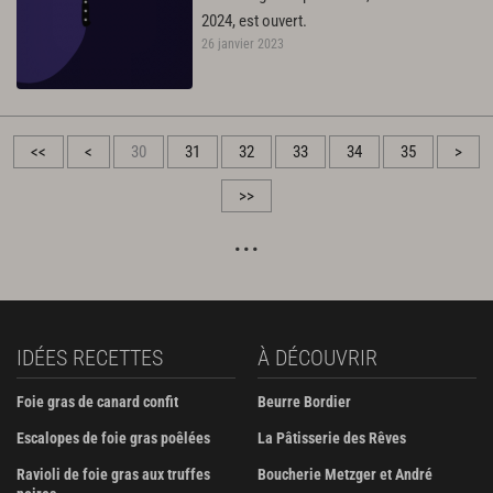
2024, est ouvert.
26 janvier 2023
<<
<
30
31
32
33
34
35
>
>>
IDÉES RECETTES
À DÉCOUVRIR
Foie gras de canard confit
Beurre Bordier
Escalopes de foie gras poêlées
La Pâtisserie des Rêves
Ravioli de foie gras aux truffes
Boucherie Metzger et André