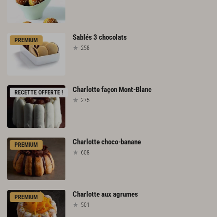
Sablés
3
chocolats
PREMIUM
258
Charlotte
façon
Mont-Blanc
RECETTE OFFERTE !
275
Charlotte
choco-banane
PREMIUM
608
Charlotte
aux
agrumes
PREMIUM
501