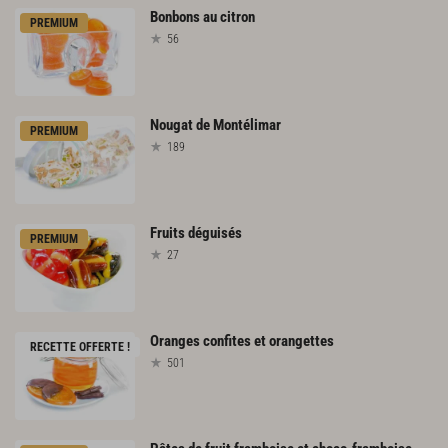
Bonbons
au
citron
PREMIUM
56
Nougat
de
Montélimar
PREMIUM
189
Fruits
déguisés
PREMIUM
27
Oranges
confites
et
orangettes
RECETTE OFFERTE !
501