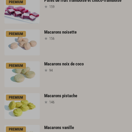
Pâtes
de
fruit
framboise
et
choco-framboise
PREMIUM
159
Macarons
noisette
PREMIUM
156
Macarons
noix
de
coco
PREMIUM
94
Macarons
pistache
PREMIUM
146
Macarons
vanille
PREMIUM