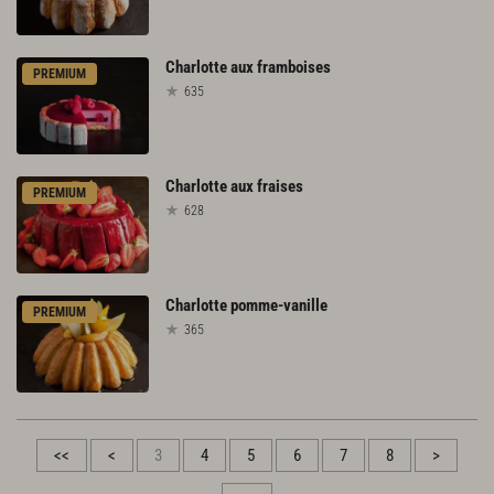
Charlotte
aux
framboises
PREMIUM
635
Charlotte
aux
fraises
PREMIUM
628
Charlotte
pomme-vanille
PREMIUM
365
<<
<
3
4
5
6
7
8
>