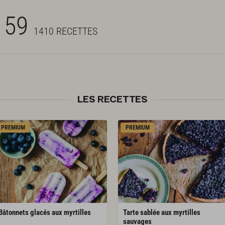
E 59
1410 RECETTES
LES RECETTES
PREMIUM
PREMIUM
Bâtonnets
glacés
aux
myrtilles
Tarte sablée aux myrtilles
sauvages