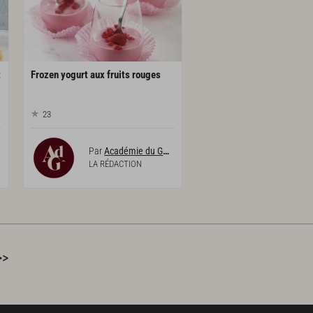
t
Frozen
yogurt
aux
fruits
rouges
23
Par
Académie du Goût
LA RÉDACTION
>>