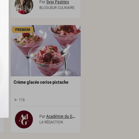
Par
Sysy Pastries
BLOGUEUR CULINAIRE
PREMIUM
Crème
glacée
cerise
pistache
113
Par
Académie du Goût
LA RÉDACTION