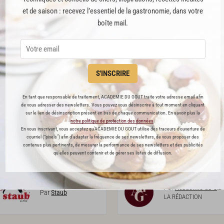
Par
Académie du Goût
Par
Académie du Goût
et de saison : recevez l’essentiel de la gastronomie, dans votre
LA RÉDACTION
LA RÉDACTION
boîte mail.
S'INSCRIRE
En tant que responsable de traitement, ACADEMIE DU GOUT traite votre adresse email afin
de vous adresser des newsletters. Vous pouvez vous désinscrire à tout moment en cliquant
sur le lien de désinscription présent en bas de chaque communication. En savoir plus la
notre politique de protection des données
.
En vous inscrivant, vous acceptez qu'ACADEMIE DU GOUT utilise des traceurs d’ouverture de
Aebleskiver
aux
myrtilles
Sandwiches glacés yaourt et
courriel (“pixels”) afin d’adapter la fréquence de ses newsletters, de vous proposer des
abricot
contenus plus pertinents, de mesurer la performance de ses newsletters et des publicités
qu’elles peuvent contenir et de gérer ses listes de diffusion.
54
69
Par
Académie du Goût
Par
Staub
LA RÉDACTION