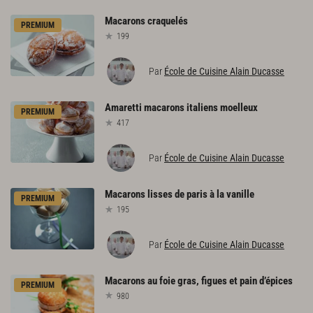
Macarons
craquelés
PREMIUM
199
Par
École de Cuisine Alain Ducasse
Amaretti
macarons
italiens
moelleux
PREMIUM
417
Par
École de Cuisine Alain Ducasse
Macarons
lisses
de
paris
à
la
vanille
PREMIUM
195
Par
École de Cuisine Alain Ducasse
Macarons
au
foie
gras,
figues
et
pain
d’épices
PREMIUM
980