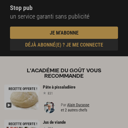
Stop pub
un service garanti sans publicité
JE M'ABONNE
DÉJÀ ABONNÉ(E) ? JE ME CONNECTE
L'ACADÉMIE DU GOÛT VOUS
RECOMMANDE
Pâte
à
pissaladière
RECETTE OFFERTE !
831
Par
Alain Ducasse
et 2 autres chefs
Jus
de
viande
RECETTE OFFERTE !