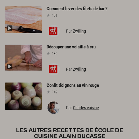
Comment
lever
des
filets
de
bar
?
151
Par
Zwilling
Découper
une
volaille
à
cru
130
Par
Zwilling
Confit
d'oignons
au
vin
rouge
142
Par
Charles cuisine
LES AUTRES RECETTES DE ÉCOLE DE
CUISINE ALAIN DUCASSE