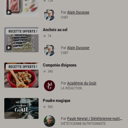
724
Par
Alain Ducasse
CHEF
Anchois
au
sel
RECETTE OFFERTE !
74
Par
Alain Ducasse
CHEF
Compotée
d'oignons
RECETTE OFFERTE !
340
Par
Académie du Goût
LA RÉDACTION
Poudre
magique
560
Par
Paule Neyrat / Diététicienne-nutritionniste
DIÉTÉTICIENNE-NUTRITIONNISTE