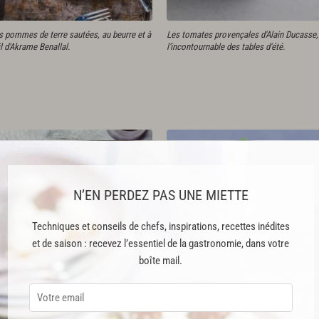
s pommes de terre sautées, au beurre et à
Les tomates provençales d'Alain Ducasse,
ail d'Akrame Benallal.
l'incontournable des tables d'été.
N’EN PERDEZ PAS UNE MIETTE
Techniques et conseils de chefs, inspirations, recettes inédites
et de saison : recevez l’essentiel de la gastronomie, dans votre
boîte mail.
s carottes confites au vin rouge,
C'est la fameuse salade de pastèque à la
urmandes et excellentes pour la santé :
feta de Julie Andrieu, qui se marie à