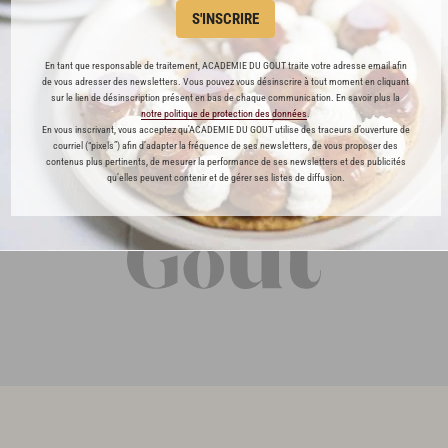
est l'accompagnement parfait pour vos
merveille avec toutes les viandes !
S'INSCRIRE
rbecues.
En tant que responsable de traitement, ACADEMIE DU GOUT traite votre adresse email afin
de vous adresser des newsletters. Vous pouvez vous désinscrire à tout moment en cliquant
sur le lien de désinscription présent en bas de chaque communication. En savoir plus la
notre politique de protection des données
.
En vous inscrivant, vous acceptez qu'ACADEMIE DU GOUT utilise des traceurs d’ouverture de
courriel (“pixels”) afin d’adapter la fréquence de ses newsletters, de vous proposer des
contenus plus pertinents, de mesurer la performance de ses newsletters et des publicités
qu’elles peuvent contenir et de gérer ses listes de diffusion.