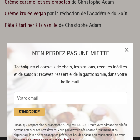
Crème caramel et ses crapotes
de Christophe Adam
Crème brûlée vegan
par la rédaction de l'Académie du Goût
Pâte à tartiner à la vanille
de Christophe Adam
×
N’EN PERDEZ PAS UNE MIETTE
Techniques et conseils de chefs, inspirations, recettes inédites
et de saison : recevez l’essentiel de la gastronomie, dans votre
boîte mail.
S'INSCRIRE
En tant que responsable de traitement, ACADEMIE DU GOUT traite votre adresse email afin
de vous adresser des newsletters. Vous pouvez vous désinscrire à tout moment en
cliquant sur le lien de désinscription présent en bas de chaque communication. En savoir
plus la
notre politique de protection des données
.