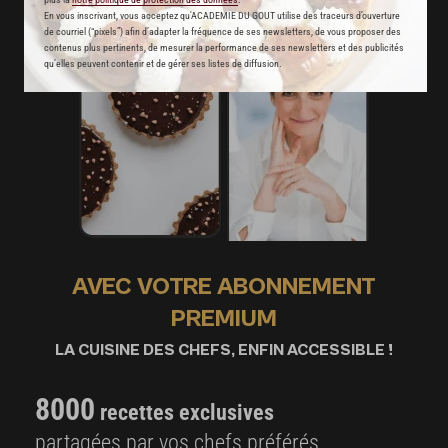
En vous inscrivant, vous acceptez qu'ACADEMIE DU GOUT utilise des traceurs d’ouverture
de courriel (“pixels”) afin d’adapter la fréquence de ses newsletters, de vous proposer des
contenus plus pertinents, de mesurer la performance de ses newsletters et des publicités
qu’elles peuvent contenir et de gérer ses listes de diffusion.
AVEC VOTRE ABONNEMENT
PREMIUM
LA CUISINE DES CHEFS, ENFIN ACCESSIBLE !
8000
recettes exclusives
partagées par vos chefs préférés