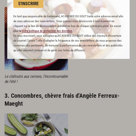
S'INSCRIRE
En tant que responsable de traitement, ACADEMIE DU GOUT traite votre adresse email afin
de vous adresser des newsletters. Vous pouvez vous désinscrire à tout moment en
cliquant sur le lien de désinscription présent en bas de chaque communication. En savoir
plus la
notre politique de protection des données
.
En vous inscrivant, vous acceptez qu'ACADEMIE DU GOUT utilise des traceurs d’ouverture
de courriel (“pixels”) afin d’adapter la fréquence de ses newsletters, de vous proposer des
contenus plus pertinents, de mesurer la performance de ses newsletters et des publicités
qu’elles peuvent contenir et de gérer ses listes de diffusion.
Le clafoutis aux cerises, l'incontournable
de l'été !
3. Concombres, chèvre frais d'Angèle Ferreux-
Maeght