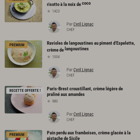
coco
risotto à la noix de
1423
Par
Cyril Lignac
CHEF
Ravioles de langoustines au piment d’Espelette,
PREMIUM
langoustines
crème de
1004
Par
Cyril Lignac
CHEF
Paris-Brest
croustillant,
crème
légère
de
RECETTE OFFERTE !
praliné
aux
amandes
980
Par
Cyril Lignac
CHEF
Pain
perdu
aux
framboises,
crème
glacée
à
la
PREMIUM
pistache
de
Sicile