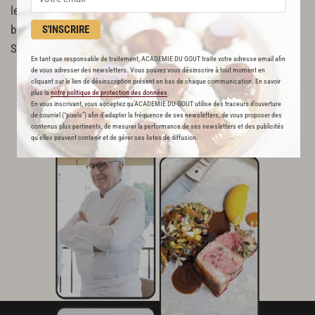
les demi-sandwichs. Assaisonnez d’huile d’olive, de vinaigre
S'INSCRIRE
balsamique blanc, de fleur de sel et de poivre du moulin.
Servez aussitôt.
En tant que responsable de traitement, ACADEMIE DU GOUT traite votre adresse email afin
de vous adresser des newsletters. Vous pouvez vous désinscrire à tout moment en
cliquant sur le lien de désinscription présent en bas de chaque communication. En savoir
plus la
notre politique de protection des données
.
En vous inscrivant, vous acceptez qu'ACADEMIE DU GOUT utilise des traceurs d’ouverture
de courriel (“pixels”) afin d’adapter la fréquence de ses newsletters, de vous proposer des
contenus plus pertinents, de mesurer la performance de ses newsletters et des publicités
qu’elles peuvent contenir et de gérer ses listes de diffusion.