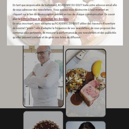
Ducasse
En tant que responsable de traitement, ACADEMIE DU GOUT traite votre adresse email afin
de vous adresser des newsletters. Vous pouvez vous désinscrire à tout moment en
cliquant sur le lien de désinscription présent en bas de chaque communication. En savoir
plus la
notre politique de protection des données
.
En vous inscrivant, vous acceptez qu'ACADEMIE DU GOUT utilise des traceurs d’ouverture
de courriel (“pixels”) afin d’adapter la fréquence de ses newsletters, de vous proposer des
contenus plus pertinents, de mesurer la performance de ses newsletters et des publicités
qu’elles peuvent contenir et de gérer ses listes de diffusion.