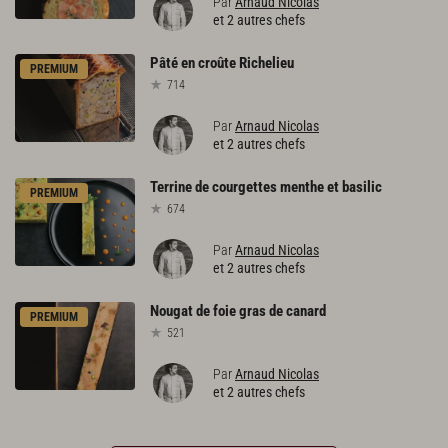
Par
Arnaud Nicolas
et 2 autres chefs
Pâté
en
croûte
Richelieu
PREMIUM
714
Par
Arnaud Nicolas
et 2 autres chefs
Terrine
de
courgettes
menthe
et
basilic
PREMIUM
674
Par
Arnaud Nicolas
et 2 autres chefs
Nougat
de
foie
gras
de
canard
PREMIUM
521
Par
Arnaud Nicolas
et 2 autres chefs