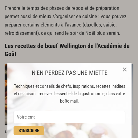
Prendre le temps des phases de repos et de préparation
permet aussi de mieux s’organiser en cuisine : vous pouvez
préparer certains éléments à l’avance (duxelles, saisie,
refroidissement), ce qui rend le soir de Noël plus serein.
Les recettes de bœuf Wellington de l'Académie du
Goût
×
N’EN PERDEZ PAS UNE MIETTE
Techniques et conseils de chefs, inspirations, recettes inédites
et de saison : recevez l’essentiel de la gastronomie, dans votre
boîte mail.
S'INSCRIRE
Le boeuf wellington traditionnel
Filet de bœuf à la façon d’un
wellington, essence de truffe d'Alain