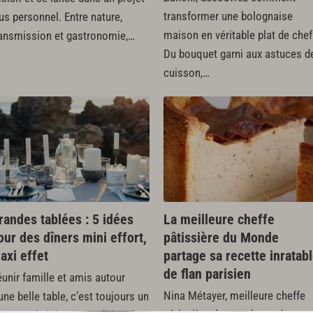
transformer une bolognaise
us personnel. Entre nature,
maison en véritable plat de chef
ransmission et gastronomie,…
Du bouquet garni aux astuces d
cuisson,…
randes tablées : 5 idées
La meilleure cheffe
our des dîners mini effort,
pâtissière du Monde
axi effet
partage sa recette inratab
de flan parisien
unir famille et amis autour
Nina Métayer, meilleure cheffe
une belle table, c’est toujours un