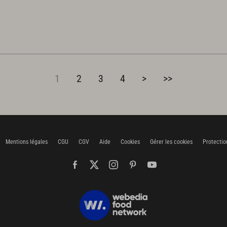
1
2
3
4
>
>>
Mentions légales
CGU
CGV
Aide
Cookies
Gérer les cookies
Protectio