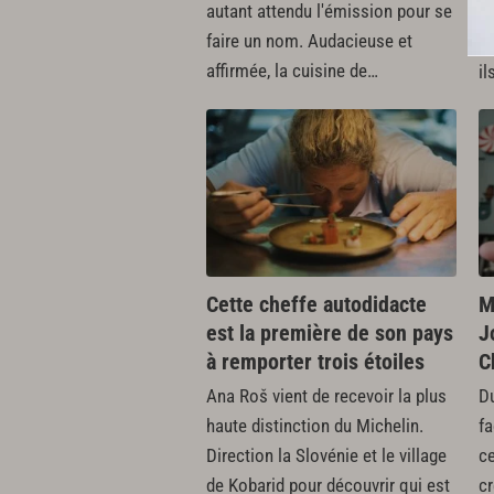
autant attendu l'émission pour se
n
faire un nom. Audacieuse et
m
affirmée, la cuisine de…
il
Cette cheffe autodidacte
M
est la première de son pays
J
à remporter trois étoiles
C
Ana Roš vient de recevoir la plus
Du
haute distinction du Michelin.
fa
Direction la Slovénie et le village
c
de Kobarid pour découvrir qui est
cr