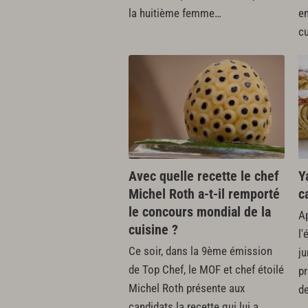
la huitième femme…
e
cu
Avec quelle recette le chef
Y
Michel Roth a-t-il remporté
c
le concours mondial de la
Ap
cuisine ?
l'
Ce soir, dans la 9ème émission
ju
de Top Chef, le MOF et chef étoilé
pr
Michel Roth présente aux
de
candidats la recette qui lui a