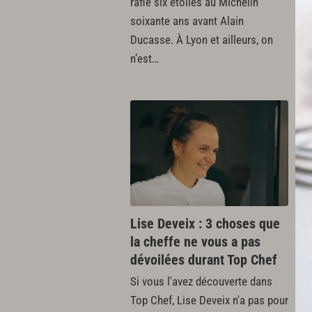
raflé six étoiles au Michelin
m
soixante ans avant Alain
ne
Ducasse. À Lyon et ailleurs, on
En
n’est…
Lise Deveix : 3 choses que
L
la cheffe ne vous a pas
M
dévoilées durant Top Chef
Qu
Si vous l'avez découverte dans
le
Top Chef, Lise Deveix n'a pas pour
n