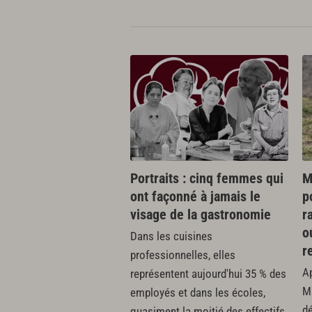
Portraits : cinq femmes qui
M
ont façonné à jamais le
p
visage de la gastronomie
r
o
Dans les cuisines
r
professionnelles, elles
Ap
représentent aujourd'hui 35 % des
M
employés et dans les écoles,
dé
quasiment la moitié des effectifs.