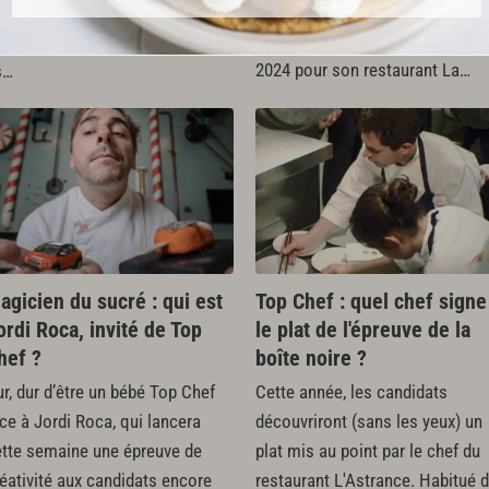
palmarès prestigieux et sacrait
ous régaler. Comment ces
Yoann Conte Cuisinier de l’anné
aestro de la gastronomie ont-
2024 pour son restaurant La…
s…
agicien du sucré : qui est
Top Chef : quel chef signe
ordi Roca, invité de Top
le plat de l'épreuve de la
hef ?
boîte noire ?
r, dur d’être un bébé Top Chef
Cette année, les candidats
ce à Jordi Roca, qui lancera
découvriront (sans les yeux) un
ette semaine une épreuve de
plat mis au point par le chef du
éativité aux candidats encore
restaurant L'Astrance. Habitué 