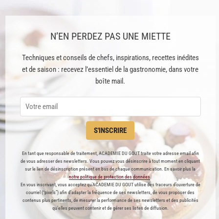
pâtissière du monde, conjugue
oment de joie… à condition de
ses convictions et son
 pas y laisser son énergie !
engagement au travers de sa
tre organisation, cuisine…
N’EN PERDEZ PAS UNE MIETTE
passion et son métier.
Aujourd'hui, elle…
Techniques et conseils de chefs, inspirations, recettes inédites
et de saison : recevez l’essentiel de la gastronomie, dans votre
boîte mail.
S'INSCRIRE
En tant que responsable de traitement, ACADEMIE DU GOUT traite votre adresse email afin
e menu de Noël de Nina
Qui est Yoann Conte, sacr
de vous adresser des newsletters. Vous pouvez vous désinscrire à tout moment en cliquant
étayer
Cuisinier de l'Année 2024
sur le lien de désinscription présent en bas de chaque communication. En savoir plus la
notre politique de protection des données
.
par le Gault & Millau ?
and vient le temps des fêtes,
En vous inscrivant, vous acceptez qu'ACADEMIE DU GOUT utilise des traceurs d’ouverture de
courriel (“pixels”) afin d’adapter la fréquence de ses newsletters, de vous proposer des
Ce lundi 6 novembre, le Guide
s chefs cuisiniers et pâtissiers
contenus plus pertinents, de mesurer la performance de ses newsletters et des publicités
qu’elles peuvent contenir et de gérer ses listes de diffusion.
Jaune dévoilait à Paris son
e manquent pas d'idées pour