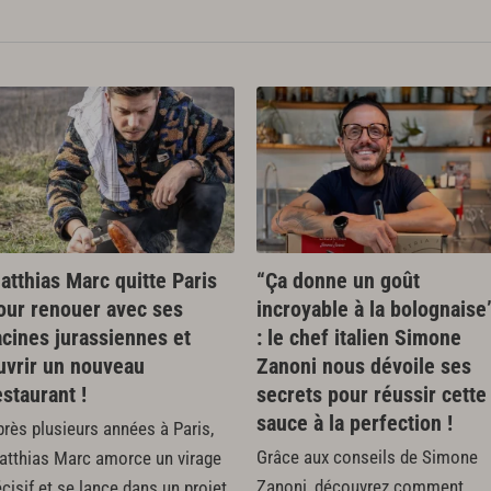
atthias Marc quitte Paris
“Ça donne un goût
our renouer avec ses
incroyable à la bolognaise
acines jurassiennes et
: le chef italien Simone
uvrir un nouveau
Zanoni nous dévoile ses
estaurant !
secrets pour réussir cette
sauce à la perfection !
rès plusieurs années à Paris,
Grâce aux conseils de Simone
atthias Marc amorce un virage
Zanoni, découvrez comment
cisif et se lance dans un projet