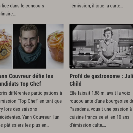
n lice dans le concours
l'émission, il joue la carte…
linaire…
ann Couvreur défie les
Profil de gastronome : Jul
andidats Top Chef
Child
rès différentes participations à
Elle faisait 1,88 m, avait la voix
émission "Top Chef" en tant que
roucoulante d’une bourgeoise d
ry lors des saisons
Pasadena, vouait une passion à 
écédentes, Yann Couvreur, l'un
cuisine française et, en 10 ans
s pâtissiers les plus en…
d’émission culte,…