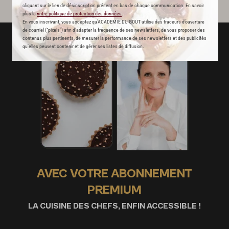
cliquant sur le lien de désinscription présent en bas de chaque communication. En savoir
plus la
notre politique de protection des données
.
En vous inscrivant, vous acceptez qu'ACADEMIE DU GOUT utilise des traceurs d’ouverture
de courriel (“pixels”) afin d’adapter la fréquence de ses newsletters, de vous proposer des
contenus plus pertinents, de mesurer la performance de ses newsletters et des publicités
qu’elles peuvent contenir et de gérer ses listes de diffusion.
AVEC VOTRE ABONNEMENT
PREMIUM
LA CUISINE DES CHEFS, ENFIN ACCESSIBLE !