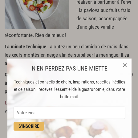
réaliser, à parfumer à l'envi
: la pavlova aux fruits frais
de saison, accompagnée
d'une glace vanille
réconfortante. Rien de mieux !
La minute technique
: ajoutez un peu d'amidon de maïs dans
les œufs montés en neige afin de stabiliser la meringue. Il va
absorber l'excès d'humidité.
×
N’EN PERDEZ PAS UNE MIETTE
Coût total
estimé pour 4 à 6 personnes : 15 à 17,50 €. Soit 2,50
Techniques et conseils de chefs, inspirations, recettes inédites
à 4,30 € par personne selon les portions et la qualité des
et de saison : recevez l’essentiel de la gastronomie, dans votre
produits choisis (vanille, passion, œufs bio, etc.).
boîte mail.
La recette
: pavlova à la fraise, fruits de la passion et glace
vanille.
S'INSCRIRE