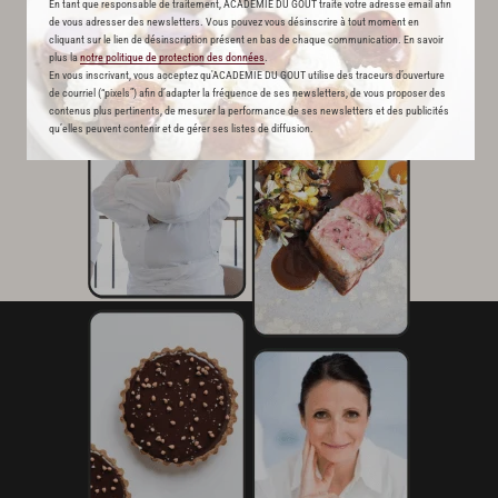
En tant que responsable de traitement, ACADEMIE DU GOUT traite votre adresse email afin
de vous adresser des newsletters. Vous pouvez vous désinscrire à tout moment en
cliquant sur le lien de désinscription présent en bas de chaque communication. En savoir
plus la
notre politique de protection des données
.
En vous inscrivant, vous acceptez qu'ACADEMIE DU GOUT utilise des traceurs d’ouverture
de courriel (“pixels”) afin d’adapter la fréquence de ses newsletters, de vous proposer des
contenus plus pertinents, de mesurer la performance de ses newsletters et des publicités
qu’elles peuvent contenir et de gérer ses listes de diffusion.