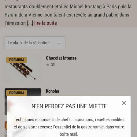
restaurants doublement étoilés Michel Rostang à Paris puis la
Pyramide à Vienne, son talent est révélé au grand public dans
l’émission
[...]
lire la suite
Chocolat
intense
PREMIUM
35
Konoha
PREMIUM
45
×
N’EN PERDEZ PAS UNE MIETTE
Techniques et conseils de chefs, inspirations, recettes inédites
Bouchée
Mandarine-Yuzu
PREMIUM
et de saison : recevez l’essentiel de la gastronomie, dans votre
96
boîte mail.