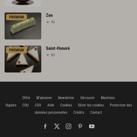
Zen
PREMIUM
43
Saint-Honoré
PREMIUM
83
Offrir
M'abonner
Newsletter
Découvrir
Mentions
légales
CGU
CGV
Aide
Cookies
Gérer les cookies
Protection des
données personnelles
Crédits
Contact