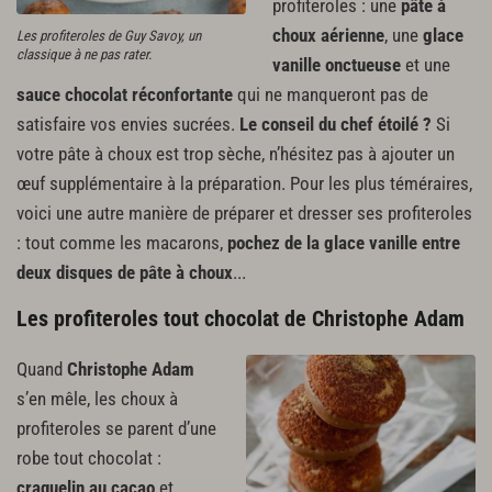
profiteroles : une
pâte à
choux aérienne
, une
glace
Les profiteroles de Guy Savoy, un
classique à ne pas rater.
vanille onctueuse
et une
sauce chocolat réconfortante
qui ne manqueront pas de
satisfaire vos envies sucrées.
Le conseil du chef étoilé ?
Si
votre pâte à choux est trop sèche, n’hésitez pas à ajouter un
œuf supplémentaire à la préparation. Pour les plus téméraires,
voici une autre manière de préparer et dresser ses profiteroles
: tout comme les macarons,
pochez de la glace vanille entre
deux disques de pâte à choux
...
Les profiteroles tout chocolat de Christophe Adam
Quand
Christophe Adam
s’en mêle, les choux à
profiteroles se parent d’une
robe tout chocolat :
craquelin au cacao
et