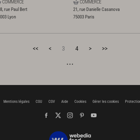
COMMERCE
COMMERCE
8, rue Paul Bert
21, rue Danielle Casanova
9003
Lyon
75003
Paris
<<
<
3
4
>
>>
Mentions légales
CGU
CGV
Aide
Cookies
Gérer les cookies
Protectio