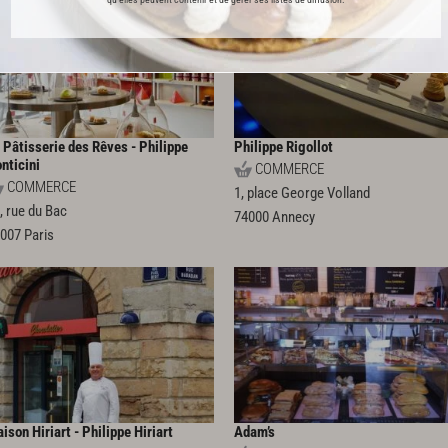
 Pâtisserie des Rêves - Philippe
Philippe Rigollot
nticini
COMMERCE
COMMERCE
1, place George Volland
, rue du Bac
74000
Annecy
5007
Paris
ison Hiriart - Philippe Hiriart
Adam’s