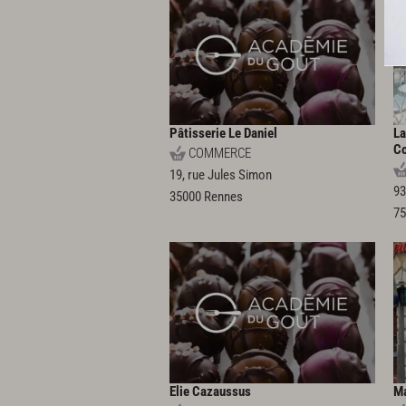
Pâtisserie Le Daniel
La
Co
COMMERCE
19, rue Jules Simon
93
35000
Rennes
7
Elie Cazaussus
Ma