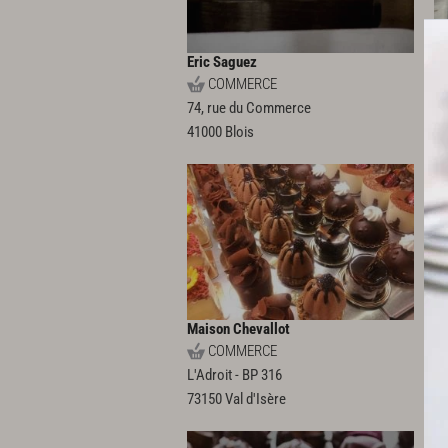
Eric Saguez
Fr
COMMERCE
74, rue du Commerce
37
41000
Blois
5
Maison Chevallot
Pâ
COMMERCE
L'Adroit - BP 316
70
73150
Val d'Isère
3