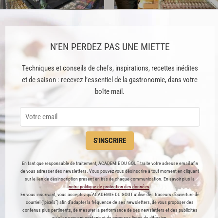
anck Fresson
L’éclair de génie
COMMERCE
COMMERCE
N’EN PERDEZ PAS UNE MIETTE
, avenue Jean Jaurès
14, rue Pavée
4800
Jarny
75004
Paris
Techniques et conseils de chefs, inspirations, recettes inédites
et de saison : recevez l’essentiel de la gastronomie, dans votre
boîte mail.
S'INSCRIRE
tisserie Chocolaterie Michel Viollet
Nicolas Bernardé
En tant que responsable de traitement, ACADEMIE DU GOUT traite votre adresse email afin
COMMERCE
COMMERCE
de vous adresser des newsletters. Vous pouvez vous désinscrire à tout moment en cliquant
sur le lien de désinscription présent en bas de chaque communication. En savoir plus la
, rue de la République
2, place de la Liberté
notre politique de protection des données
.
8300
Bourgoin-Jallieu
92250
La Garenne Colombes
En vous inscrivant, vous acceptez qu'ACADEMIE DU GOUT utilise des traceurs d’ouverture de
courriel (“pixels”) afin d’adapter la fréquence de ses newsletters, de vous proposer des
contenus plus pertinents, de mesurer la performance de ses newsletters et des publicités
qu’elles peuvent contenir et de gérer ses listes de diffusion.