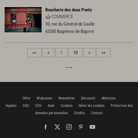
Boucherie des deux Ponts
COMMERCE
30, rue du Général de Gaulle
65200
Bagnères-de-Bigorre
<<
<
9
10
>
>>
Offrir
M'abonner
Newsletter
Découvrir
Mentions
légales
CGU
CGV
Aide
Cookies
Gérer les cookies
Protection des
données personnelles
Crédits
Contact