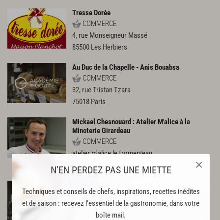
Tresse Dorée
COMMERCE
4, rue Monseigneur Massé
85500
Les Herbiers
Au Duc de la Chapelle - Anis Bouabsa
COMMERCE
32, rue Tristan Tzara
75018
Paris
Mickael Chesnouard : Atelier M'alice à la
Minoterie Girardeau
COMMERCE
atelier m'alice le fromenteau
×
44190
boussay
N’EN PERDEZ PAS UNE MIETTE
Sylvain Herviaux
Techniques et conseils de chefs, inspirations, recettes inédites
COMMERCE
et de saison : recevez l’essentiel de la gastronomie, dans votre
campus de l'artisanat et des m
boîte mail.
22440
ploufragan