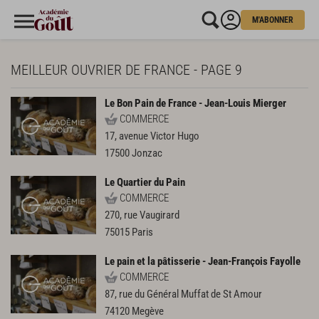
M'ABONNER
MEILLEUR OUVRIER DE FRANCE - PAGE 9
Le Bon Pain de France - Jean-Louis Mierger
COMMERCE
17, avenue Victor Hugo
17500
Jonzac
Le Quartier du Pain
COMMERCE
270, rue Vaugirard
75015
Paris
Le pain et la pâtisserie - Jean-François Fayolle
COMMERCE
87, rue du Général Muffat de St Amour
74120
Megève