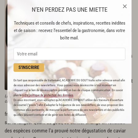
×
caviar ? Le temps accordé
N’EN PERDEZ PAS UNE MIETTE
à échanger avec les
éleveurs, la manière de
Techniques et conseils de chefs, inspirations, recettes inédites
et de saison : recevez l’essentiel de la gastronomie, dans votre
nourrir les esturgeons et le
boîte mail.
fait de se rendre sur le lieu
des exploitations, rappelle
Bruno Higos. Mais une fois
face au caviar, d'autres
S'INSCRIRE
paramètres sont pris en
compte :
il doit être brillant
En tant que responsable de traitement, ACADEMIE DU GOUT traite votre adresse email afin
de vous adresser des newsletters. Vous pouvez vous désinscrire à tout moment en
(plus il est terne, plus il est
cliquant sur le lien de désinscription présent en bas de chaque communication. En savoir
plus la
notre politique de protection des données
.
La brillance, l'une des qualités d'un bon
vieux), avoir une texture
En vous inscrivant, vous acceptez qu'ACADEMIE DU GOUT utilise des traceurs d’ouverture
caviar
souple – un signe de
de courriel (“pixels”) afin d’adapter la fréquence de ses newsletters, de vous proposer des
contenus plus pertinents, de mesurer la performance de ses newsletters et des publicités
fraîcheur – et ses grains plus ou moins fermes doivent rouler
qu’elles peuvent contenir et de gérer ses listes de diffusion.
sur la langue. Quant au goût, ce dernier change en fonction
des espèces comme l'a prouvé notre dégustation de caviar