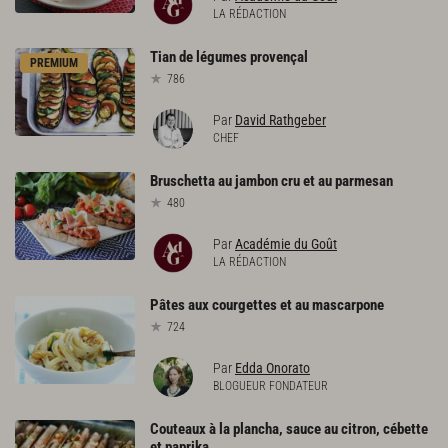
LA RÉDACTION
Tian
de
légumes
provençal
PREMIUM
786
Par
David Rathgeber
CHEF
Bruschetta
au
jambon
cru
et
au
parmesan
480
Par
Académie du Goût
LA RÉDACTION
Pâtes
aux
courgettes
et
au
mascarpone
724
Par
Edda Onorato
BLOGUEUR FONDATEUR
Couteaux à la plancha, sauce au citron, cébette
et paprika