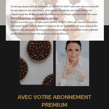
En tant que responsable de traitement, ACADEMIE DU GOUT traite votre adresse email afin
de vous adresser des newsletters. Vous pouvez vous désinscrire à tout moment en
cliquant sur le lien de désinscription présent en bas de chaque communication. En savoir
plus la
notre politique de protection des données
.
En vous inscrivant, vous acceptez qu'ACADEMIE DU GOUT utilise des traceurs d’ouverture
de courriel (“pixels”) afin d’adapter la fréquence de ses newsletters, de vous proposer des
contenus plus pertinents, de mesurer la performance de ses newsletters et des publicités
qu’elles peuvent contenir et de gérer ses listes de diffusion.
AVEC VOTRE ABONNEMENT
PREMIUM