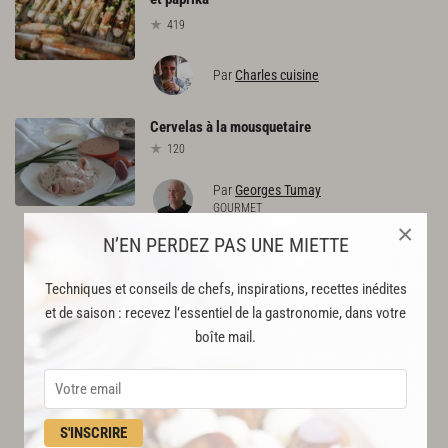
419
Par
Charles cuisine
Cervelas
à
la
mousquetaire
120
Par
Georges Tumay
GOURMET
×
N’EN PERDEZ PAS UNE MIETTE
Techniques et conseils de chefs, inspirations, recettes inédites
et de saison : recevez l’essentiel de la gastronomie, dans votre
boîte mail.
S'INSCRIRE