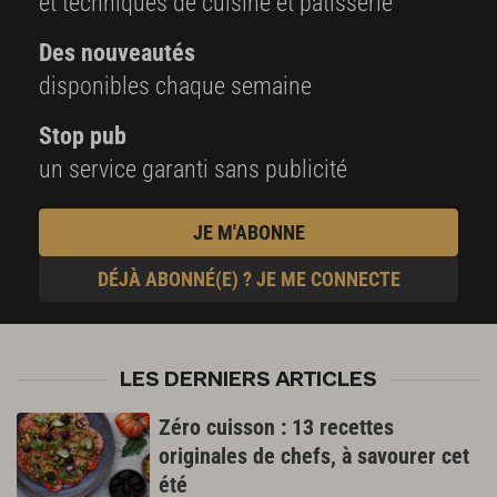
et techniques de cuisine et pâtisserie
Des nouveautés
disponibles chaque semaine
Stop pub
un service garanti sans publicité
JE M'ABONNE
DÉJÀ ABONNÉ(E) ? JE ME CONNECTE
LES DERNIERS ARTICLES
Zéro cuisson : 13 recettes
originales de chefs, à savourer cet
été