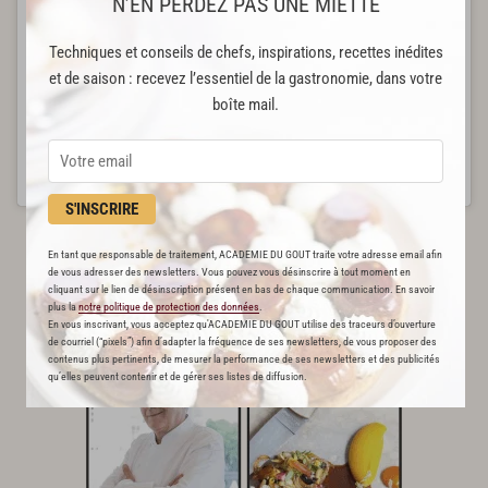
N’EN PERDEZ PAS UNE MIETTE
Techniques et conseils de chefs, inspirations, recettes inédites
et de saison : recevez l’essentiel de la gastronomie, dans votre
boîte mail.
Une publication partagée par TMC (@tmclachaine)
S'INSCRIRE
En tant que responsable de traitement, ACADEMIE DU GOUT traite votre adresse email afin
de vous adresser des newsletters. Vous pouvez vous désinscrire à tout moment en
cliquant sur le lien de désinscription présent en bas de chaque communication. En savoir
plus la
notre politique de protection des données
.
En vous inscrivant, vous acceptez qu'ACADEMIE DU GOUT utilise des traceurs d’ouverture
de courriel (“pixels”) afin d’adapter la fréquence de ses newsletters, de vous proposer des
contenus plus pertinents, de mesurer la performance de ses newsletters et des publicités
qu’elles peuvent contenir et de gérer ses listes de diffusion.