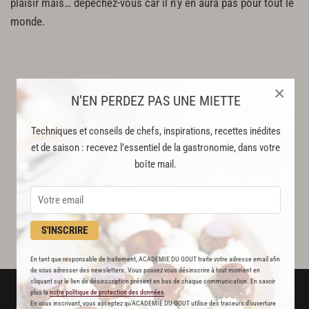
plaisir mais… dépêchez-vous car il n’y en aura pas pour tout le
monde.
×
N’EN PERDEZ PAS UNE MIETTE
Techniques et conseils de chefs, inspirations, recettes inédites
et de saison : recevez l’essentiel de la gastronomie, dans votre
boîte mail.
S'INSCRIRE
En tant que responsable de traitement, ACADEMIE DU GOUT traite votre adresse email afin
de vous adresser des newsletters. Vous pouvez vous désinscrire à tout moment en
cliquant sur le lien de désinscription présent en bas de chaque communication. En savoir
plus la
notre politique de protection des données
.
En vous inscrivant, vous acceptez qu'ACADEMIE DU GOUT utilise des traceurs d’ouverture