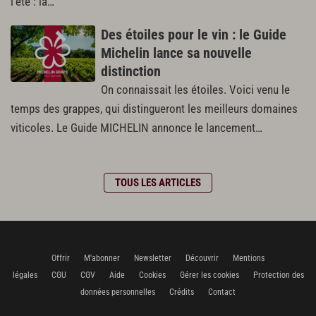
l'été : la…
Des étoiles pour le vin : le Guide
Michelin lance sa nouvelle
distinction
On connaissait les étoiles. Voici venu le
temps des grappes, qui distingueront les meilleurs domaines
viticoles. Le Guide MICHELIN annonce le lancement…
TOUS LES ARTICLES
Offrir
M'abonner
Newsletter
Découvrir
Mentions
légales
CGU
CGV
Aide
Cookies
Gérer les cookies
Protection des
données personnelles
Crédits
Contact