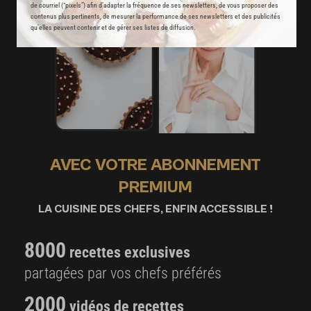
de courriel (“pixels”) afin d’adapter la fréquence de ses newsletters, de vous proposer des
contenus plus pertinents, de mesurer la performance de ses newsletters et des publicités
qu’elles peuvent contenir et de gérer ses listes de diffusion.
AVEC VOTRE ABONNEMENT
PREMIUM
LA CUISINE DES CHEFS, ENFIN ACCESSIBLE !
8000
recettes exclusives
partagées par vos chefs préférés
2000
vidéos de recettes