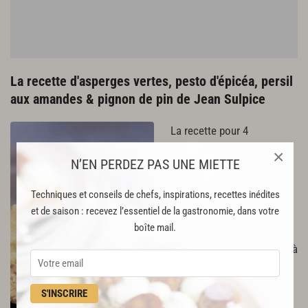
La recette d'asperges vertes, pesto d'épicéa, persil
aux amandes & pignon de pin de Jean Sulpice
La recette pour 4
personnes :
×
N’EN PERDEZ PAS UNE MIETTE
Asperges
: 20 asperges - 4
à 5 feuilles d'ail des ours -
Techniques et conseils de chefs, inspirations, recettes inédites
et de saison : recevez l’essentiel de la gastronomie, dans votre
1 branche de romarin - 2 cl
boîte mail.
d'huile d'olive - 1 pincée de
sel - 1 pincée de poivre - 3 à
4 g de pignons de pin
Déroulé : écussonner les
S'INSCRIRE