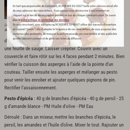
asperges avec la pointe
En tant que responsable de traitement, ACADEMIE DU GOUT traite votre adresse email afin
d’un couteau et couper le
de vous adresser des newsletters. Vous pouvez vous désinscrire à tout moment en
cliquant sur le lien de désinscription présent en bas de chaque communication. En savoir
pied de l’asperge. Cuire les
plus la
notre politique de protection des données
.
asperges dans une
Les asperges vertes, pesto d'épicéa, ail
En vous inscrivant, vous acceptez qu'ACADEMIE DU GOUT utilise des traceurs d’ouverture
des ours, chips de polenta & purée
de courriel (“pixels”) afin d’adapter la fréquence de ses newsletters, de vous proposer des
sauteuse avec de l’huile
contenus plus pertinents, de mesurer la performance de ses newsletters et des publicités
qu’elles peuvent contenir et de gérer ses listes de diffusion.
d’olive, des feuilles d’ail des ours, une branche de romarin et
une feuille de sauge. Laisser crépiter. Couvrir avec un
couvercle et faire rôtir sur les 4 faces pendant 2 minutes. Bien
vérifier la cuisson des asperges à l’aide de la pointe d’un
couteau. Tailler ensuite les asperges et mélanger au pesto
pour venir les enrober et ajouter quelques pignons de pin.
Rectifier l’assaisonnement.
Pesto d'épicéa
: 40 g de branches d'épicéa - 40 g de persil - 25
g d'amande blance - PM Huile d'olive - PM Eau
Déroulé : Dans un mixeur, mettre les branches d’épicéa, le
persil, les amandes et l’huile d’olive. Mixer le tout. Rajouter un