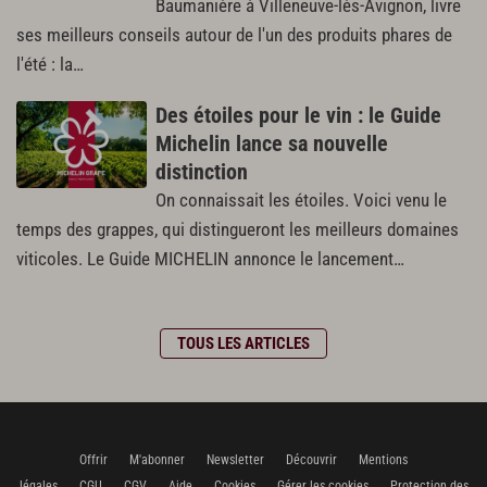
Baumanière à Villeneuve-lès-Avignon, livre
ses meilleurs conseils autour de l'un des produits phares de
l'été : la…
Des étoiles pour le vin : le Guide
Michelin lance sa nouvelle
distinction
On connaissait les étoiles. Voici venu le
temps des grappes, qui distingueront les meilleurs domaines
viticoles. Le Guide MICHELIN annonce le lancement…
TOUS LES ARTICLES
Offrir
M'abonner
Newsletter
Découvrir
Mentions
légales
CGU
CGV
Aide
Cookies
Gérer les cookies
Protection des