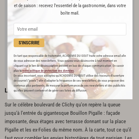
et de saison : recevez l’essentiel de la gastronomie, dans votre
boîte mail.
S'INSCRIRE
En tant que responsable de traitement, ACADEMIE DU GOUT traite votre adresse email afin
de vous adresser des newsletters. Vous pouvez vous désinscrire à tout moment en
cliquant sur le lien de désinscription présent en bas de chaque communication. En savoir
plus la
notre politique de protection des données
.
En vous inscrivant, vous acceptez qu'ACADEMIE DU GOUT utilise des traceurs d’ouverture
de courriel (“pixels”) afin d’adapter la fréquence de ses newsletters, de vous proposer des
contenus plus pertinents, de mesurer la performance de ses newsletters et des publicités
Le plus branché
qu’elles peuvent contenir et de gérer ses listes de diffusion.
Sur le célèbre boulevard de Clichy qu'on repère la queue
jusqu'à l'entrée du gigantesque Bouillon Pigalle : façade
imposante, deux étages avec terrasse donnant sur la place
Pigalle et les ex-Folies du même nom. À la carte, tout ce qu'il
faut pour combler les envies bistrotières de tout parisien. Les