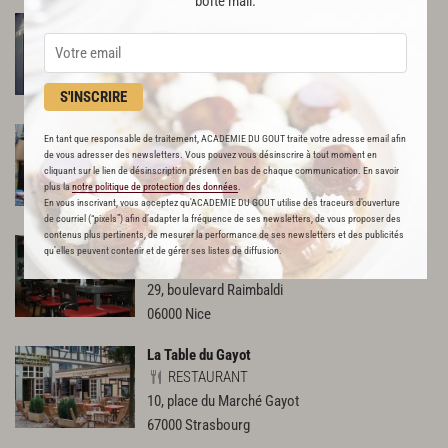
boîte mail.
Jan
RESTAURANT
12, rue Lascaris
06300
Nice
S'INSCRIRE
La Rossettiserie
En tant que responsable de traitement, ACADEMIE DU GOUT traite votre adresse email afin
RESTAURANT
de vous adresser des newsletters. Vous pouvez vous désinscrire à tout moment en
cliquant sur le lien de désinscription présent en bas de chaque communication. En savoir
8, rue Mascoïnat
plus la
notre politique de protection des données
.
06300
Nice
En vous inscrivant, vous acceptez qu'ACADEMIE DU GOUT utilise des traceurs d’ouverture
de courriel (“pixels”) afin d’adapter la fréquence de ses newsletters, de vous proposer des
contenus plus pertinents, de mesurer la performance de ses newsletters et des publicités
Café Gecko
qu’elles peuvent contenir et de gérer ses listes de diffusion.
RESTAURANT
29, boulevard Raimbaldi
06000
Nice
La Table du Gayot
RESTAURANT
10, place du Marché Gayot
67000
Strasbourg