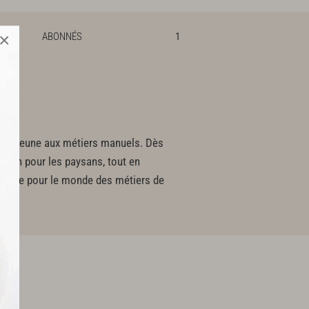
×
ABONNÉS
1
 très jeune aux métiers manuels. Dès
, foin pour les paysans, tout en
récoce pour le monde des métiers de