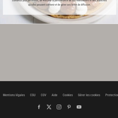
contenus plus pertinents, de mesurer la performance de ses newsletters et des publicités
qu’elles peuvent contenir et de gérer ses listes de diffusion.
Mentions légales
CGU
CGV
Aide
Cookies
Gérer les cookies
Protectio