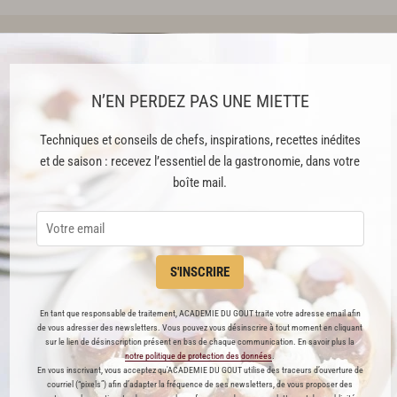
Olivier Nasti
CHEF
N’EN PERDEZ PAS UNE MIETTE
NOUVEAU CHEF
Techniques et conseils de chefs, inspirations, recettes inédites
SUIVRE
et de saison : recevez l’essentiel de la gastronomie, dans votre
boîte mail.
Olivier Nasti, né le 9 décembre 1966 à Belfort, se destine
l’âge de 14 ans, il gagne sa vie en vendant poissons, fruits
travaillant dans une boulangerie locale — une vocation p
bouche.
S'INSCRIRE
Après l’obtention
[...]
lire la suite
En tant que responsable de traitement, ACADEMIE DU GOUT traite votre adresse email afin
de vous adresser des newsletters. Vous pouvez vous désinscrire à tout moment en cliquant
sur le lien de désinscription présent en bas de chaque communication. En savoir plus la
notre politique de protection des données
.
En vous inscrivant, vous acceptez qu'ACADEMIE DU GOUT utilise des traceurs d’ouverture de
courriel (“pixels”) afin d’adapter la fréquence de ses newsletters, de vous proposer des