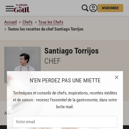
M'ABONNER
Accueil
Chefs
Tous les Chefs
Toutes les recettes du chef Santiago Torrijos
Santiago Torrijos
CHEF
×
N’EN PERDEZ PAS UNE MIETTE
Techniques et conseils de chefs, inspirations, recettes inédites
ABONNÉS
et de saison : recevez l’essentiel de la gastronomie, dans votre
boîte mail.
Aucun abonnés