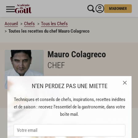
M'ABONNER
Accueil
Chefs
Tous les Chefs
Toutes les recettes du chef Mauro Colagreco
Mauro Colagreco
CHEF
×
N’EN PERDEZ PAS UNE MIETTE
Techniques et conseils de chefs, inspirations, recettes inédites
ABONNÉS
et de saison : recevez l’essentiel de la gastronomie, dans votre
boîte mail.
Didier Jannetta
SUIVRE