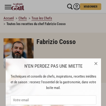
M'ABONNER
Accueil
Chefs
Tous les Chefs
Toutes les recettes du chef Fabrizio Cosso
Fabrizio Cosso
×
N’EN PERDEZ PAS UNE MIETTE
Techniques et conseils de chefs, inspirations, recettes inédites
ABONNÉS
et de saison : recevez l’essentiel de la gastronomie, dans votre
boîte mail.
Julien Morel
SUIVRE