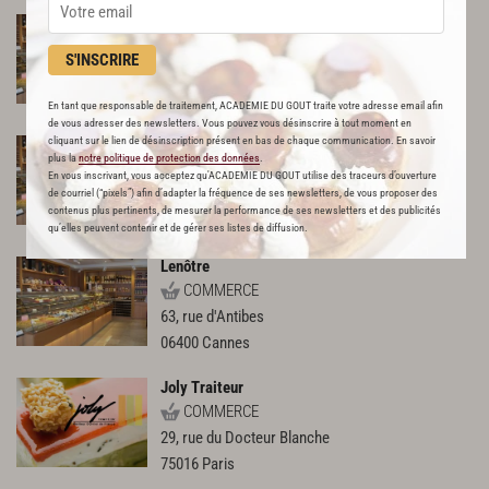
Lenôtre
COMMERCE
S'INSCRIRE
36, avenue de la Motte Picquet
75007
Paris
En tant que responsable de traitement, ACADEMIE DU GOUT traite votre adresse email afin
de vous adresser des newsletters. Vous pouvez vous désinscrire à tout moment en
cliquant sur le lien de désinscription présent en bas de chaque communication. En savoir
Lenôtre
plus la
notre politique de protection des données
.
COMMERCE
En vous inscrivant, vous acceptez qu'ACADEMIE DU GOUT utilise des traceurs d’ouverture
48, avenue Victor Hugo
de courriel (“pixels”) afin d’adapter la fréquence de ses newsletters, de vous proposer des
contenus plus pertinents, de mesurer la performance de ses newsletters et des publicités
75116
Paris
qu’elles peuvent contenir et de gérer ses listes de diffusion.
Lenôtre
COMMERCE
63, rue d'Antibes
06400
Cannes
Joly Traiteur
COMMERCE
29, rue du Docteur Blanche
75016
Paris