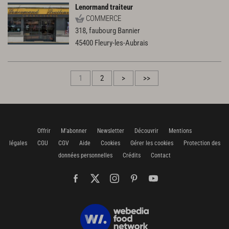
Lenormand traiteur
COMMERCE
318, faubourg Bannier
45400
Fleury-les-Aubrais
1
2
>
>>
Offrir
M'abonner
Newsletter
Découvrir
Mentions
légales
CGU
CGV
Aide
Cookies
Gérer les cookies
Protection des
données personnelles
Crédits
Contact