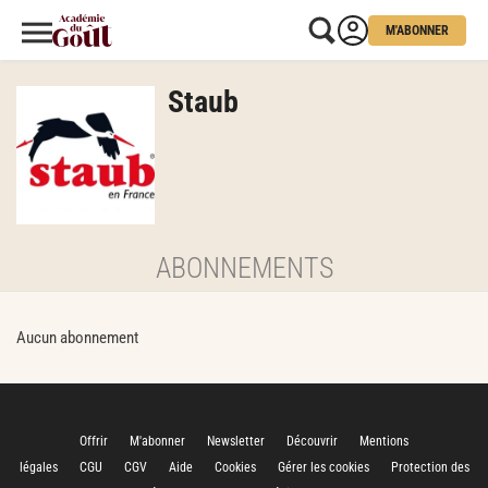
M'ABONNER
Staub
ABONNEMENTS
Aucun abonnement
Offrir
M'abonner
Newsletter
Découvrir
Mentions
légales
CGU
CGV
Aide
Cookies
Gérer les cookies
Protection des