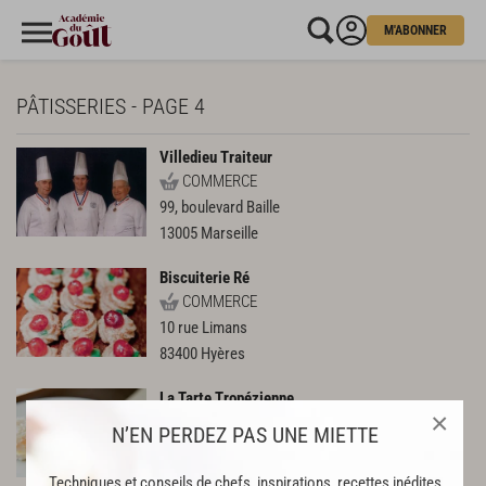
M'ABONNER
PÂTISSERIES - PAGE 4
Villedieu Traiteur
COMMERCE
99, boulevard Baille
13005
Marseille
Biscuiterie Ré
COMMERCE
10 rue Limans
83400
Hyères
La Tarte Tropézienne
×
COMMERCE
N’EN PERDEZ PAS UNE MIETTE
36 rue Georges Clémenceau
83970
Saint-Tropez
Techniques et conseils de chefs, inspirations, recettes inédites