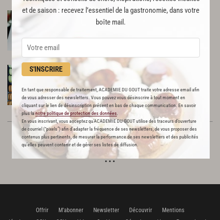
et de saison : recevez l’essentiel de la gastronomie, dans votre
Lenôtre
boîte mail.
COMMERCE
63 rue d’Antibes
06400
Cannes
S'INSCRIRE
Patrick Mesiano
COMMERCE
En tant que responsable de traitement, ACADEMIE DU GOUT traite votre adresse email afin
35 boulevard Marinoni
de vous adresser des newsletters. Vous pouvez vous désinscrire à tout moment en
06130
Beaulieu-sur-Mer
cliquant sur le lien de désinscription présent en bas de chaque communication. En savoir
plus la
notre politique de protection des données
.
En vous inscrivant, vous acceptez qu'ACADEMIE DU GOUT utilise des traceurs d’ouverture
de courriel (“pixels”) afin d’adapter la fréquence de ses newsletters, de vous proposer des
<<
<
4
contenus plus pertinents, de mesurer la performance de ses newsletters et des publicités
qu’elles peuvent contenir et de gérer ses listes de diffusion.
Offrir
M'abonner
Newsletter
Découvrir
Mentions